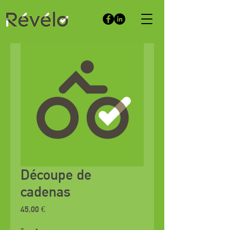
Découpe de
cadenas
Prix
45,00 €