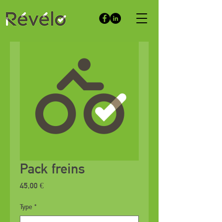
Pack freins
Prix
45,00 €
Type
*