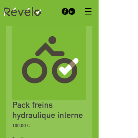
Pack freins
hydraulique interne
Prix
100,00 €