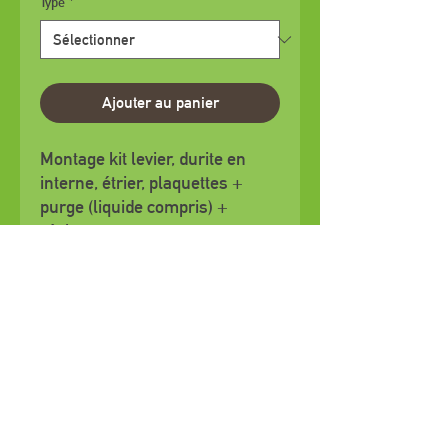
Type
*
Ajouter au panier
Montage kit levier, durite en
interne, étrier, plaquettes +
purge (liquide compris) +
réglages
(hors pièces) (sans dépose
moteur)
Paiement CB
Mentions légales
Politique en matière de cookies