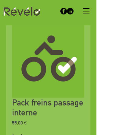
Pack freins passage
interne
Prix
55,00 €