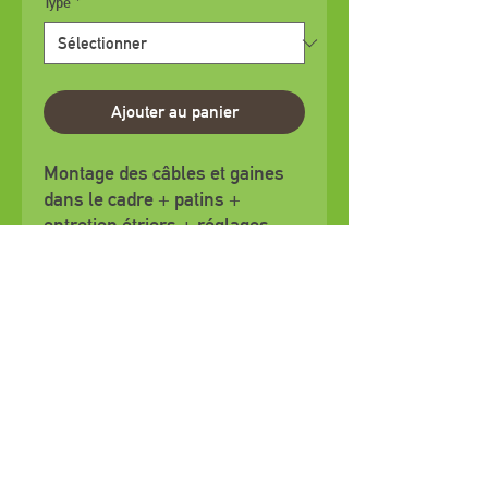
Type
*
Ajouter au panier
Montage des câbles et gaines
dans le cadre + patins +
entretien étriers + réglages.
(hors pièces) (sans dépose
moteur)
Paiement CB
Mentions légales
Politique en matière de cookies