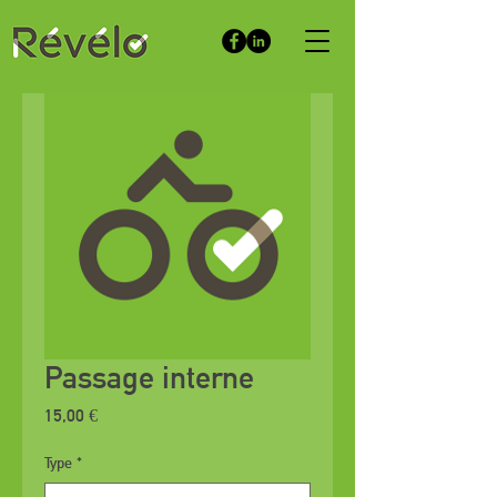
Passage interne
Prix
15,00 €
Type
*