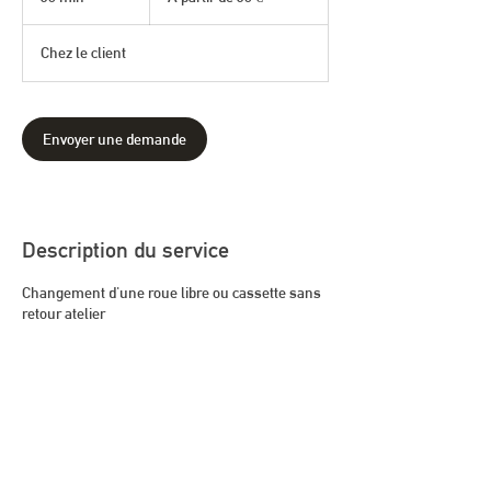
30
0
euros
m
Chez le client
i
n
Envoyer une demande
Description du service
Changement d'une roue libre ou cassette sans
retour atelier
(hors pièce)