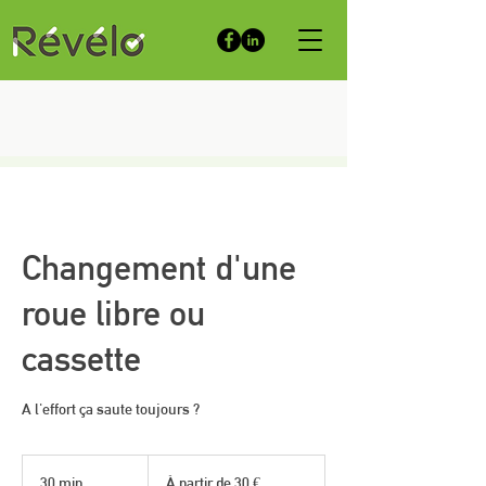
Changement d'une
roue libre ou
cassette
A l'effort ça saute toujours ?
À
partir
30 min
3
À partir de 30 €
de