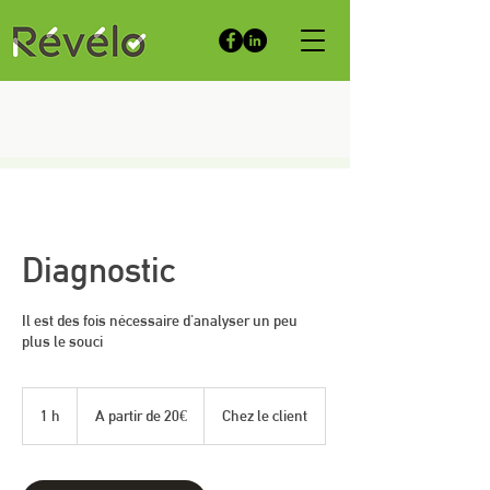
Diagnostic
Il est des fois nécessaire d'analyser un peu
plus le souci
A
partir
1 h
1
A partir de 20€
Chez le client
de
20€