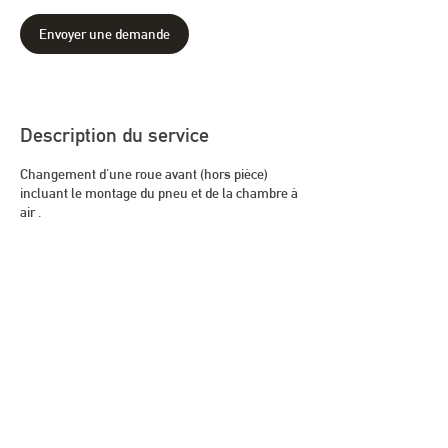
i
n
Envoyer une demande
Description du service
Changement d'une roue avant (hors pièce)
incluant le montage du pneu et de la chambre à
air .
Paiement CB
Mentions légales
Politique en matière de cookies