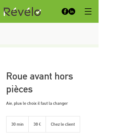
Roue avant hors
pièces
Aie, plus le choix il faut la changer
38
euros
30 min
3
38 €
Chez le client
0
m