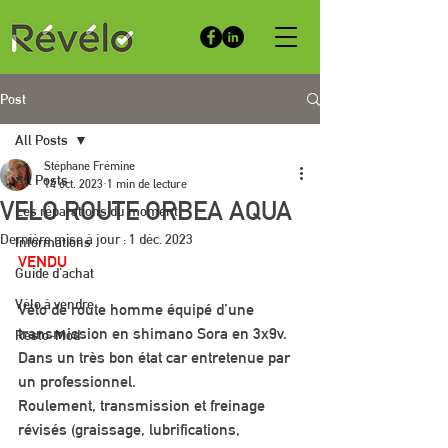
Post
All Posts
Stéphane Frémine
All Posts
14 oct. 2023
1 min de lecture
VELO ROUTE ORBEA AQUA
Les réparations du moment
Dernière mise à jour :
1 déc. 2023
Informations
VENDU
Guide d'achat
Vélo à vendre
Vélo de route homme équipé d’une 
transmission en shimano Sora en 3x9v. 
Resto-Mod
Dans un très bon état car entretenue par 
un professionnel.  
Roulement, transmission et freinage 
révisés (graissage, lubrifications, 