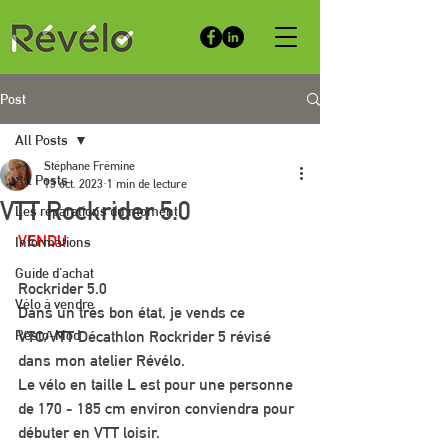
Post
All Posts
Stéphane Frémine
All Posts
13 oct. 2023
1 min de lecture
VTT Rockrider 5.0
Les réparations du moment
VENDU
Informations
Guide d'achat
Rockrider 5.0
Vélo à vendre
Dans un trés bon état, je vends ce 
Resto-Mod
VTC/VTT Décathlon Rockrider 5 révisé 
dans mon atelier Révélo.
Le vélo en taille L est pour une personne 
de 170 - 185 cm environ conviendra pour 
débuter en VTT loisir.