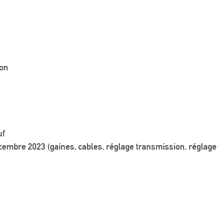
bon
uf
cembre 2023 (gaines, cables, réglage transmission, réglage f