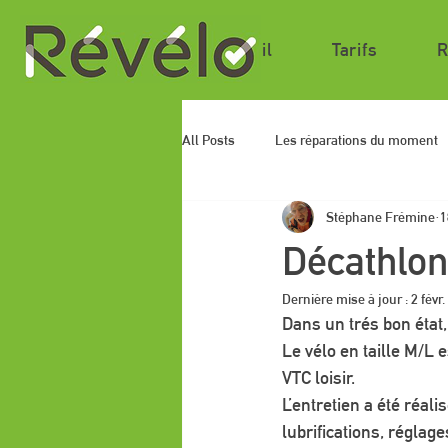
Accueil
Tarifs
R
All Posts
Les réparations du moment
Stéphane Frémine
1
Décathlon
Dernière mise à jour :
2 févr
Dans un trés bon état
Le vélo en taille M/L
VTC loisir.
L’entretien a été réal
lubrifications, réglage