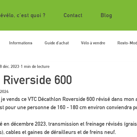
évélo, c'est quoi ?
Contact
Blog
Informations
Guide d'achat
Vélo à vendre
Resto-Mo
8 déc. 2023
1 min de lecture
 Riverside 600
. 2024
, je vends ce VTC Décathlon Roverside 600 révisé dans mon a
 est pour une personne de 160 - 180 cm environ conviendra p
isé en décembre 2023, transmission et freinage révisés (grais
s), cables et gaines de dérailleurs et de freins neuf.