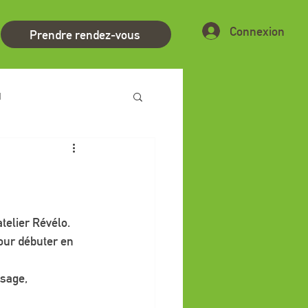
Connexion
Prendre rendez-vous
d
telier Révélo.
our débuter en 
sage, 